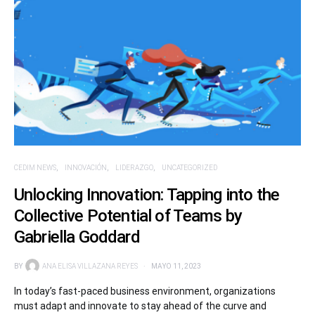
CEDIM NEWS
INNOVACIÓN
LIDERAZGO
UNCATEGORIZED
Unlocking Innovation: Tapping into the
Collective Potential of Teams by
Gabriella Goddard
BY
ANA ELISA VILLAZANA REYES
MAYO 11, 2023
In today’s fast-paced business environment, organizations
must adapt and innovate to stay ahead of the curve and