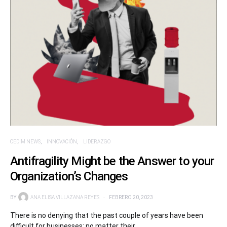
CEDIM NEWS
INNOVACIÓN
LIDERAZGO
Antifragility Might be the Answer to your
Organization’s Changes
BY
ANA ELISA VILLAZANA REYES
FEBRERO 20, 2023
There is no denying that the past couple of years have been
difficult for businesses: no matter their…