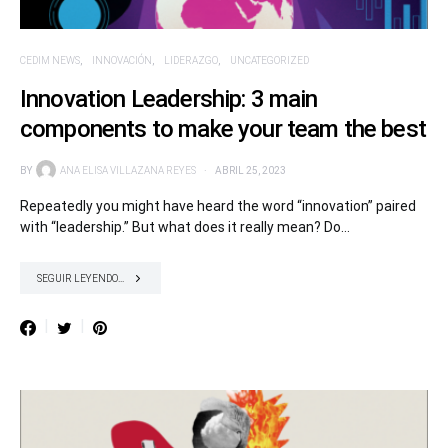
CEDIM NEWS
INNOVACIÓN
LIDERAZGO
UNCATEGORIZED
Innovation Leadership: 3 main
components to make your team the best
BY
ANA ELISA VILLAZANA REYES
ABRIL 25, 2023
Repeatedly you might have heard the word “innovation” paired
with “leadership.” But what does it really mean? Do…
SEGUIR LEYENDO...