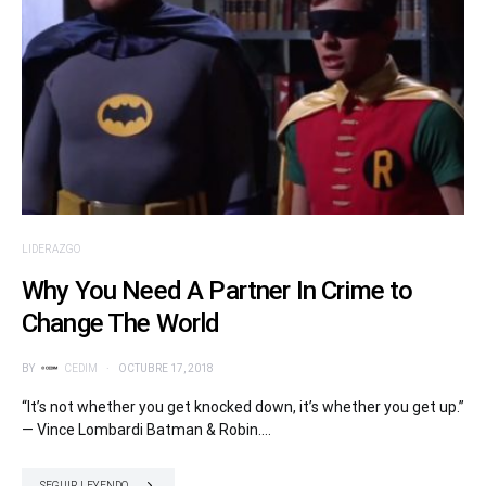
LIDERAZGO
Why You Need A Partner In Crime to
Change The World
BY
CEDIM
OCTUBRE 17, 2018
“It’s not whether you get knocked down, it’s whether you get up.”
— Vince Lombardi Batman & Robin.…
SEGUIR LEYENDO...