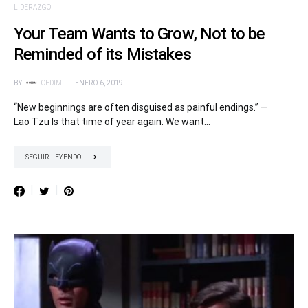
LIDERAZGO
Your Team Wants to Grow, Not to be
Reminded of its Mistakes
BY
CEDIM
ENERO 6, 2019
“New beginnings are often disguised as painful endings.” —
Lao Tzu Is that time of year again. We want…
SEGUIR LEYENDO...