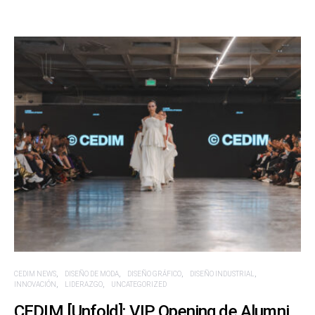
CEDIM NEWS
DISEÑO DE MODA
DISEÑO GRÁFICO
DISEÑO INDUSTRIAL
INNOVACIÓN
LIDERAZGO
UNCATEGORIZED
CEDIM [Unfold]: VIP Opening de Alumni