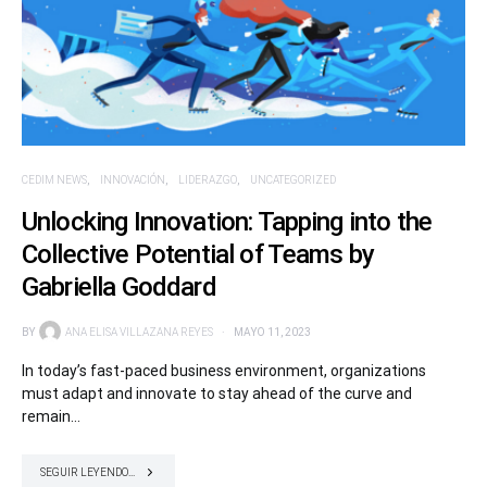
CEDIM NEWS
INNOVACIÓN
LIDERAZGO
UNCATEGORIZED
Unlocking Innovation: Tapping into the
Collective Potential of Teams by
Gabriella Goddard
BY
ANA ELISA VILLAZANA REYES
MAYO 11, 2023
In today’s fast-paced business environment, organizations
must adapt and innovate to stay ahead of the curve and
remain…
SEGUIR LEYENDO...