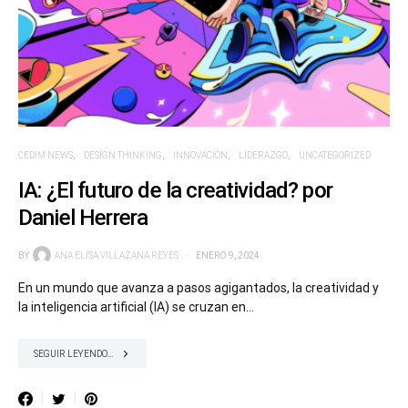
CEDIM NEWS
DESIGN THINKING
INNOVACIÓN
LIDERAZGO
UNCATEGORIZED
IA: ¿El futuro de la creatividad? por
Daniel Herrera
BY
ANA ELISA VILLAZANA REYES
ENERO 9, 2024
En un mundo que avanza a pasos agigantados, la creatividad y
la inteligencia artificial (IA) se cruzan en…
SEGUIR LEYENDO...