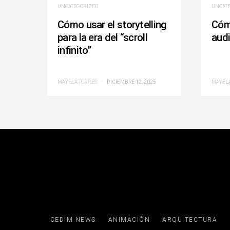
UNCATEGORIZED
UNCAT
Cómo usar el storytelling
Cóm
para la era del “scroll
audi
infinito”
MAYELA TORRES
DICIEMBRE 12, 2025
MAYELA
CEDIM NEWS
ANIMACIÓN
ARQUITECTURA