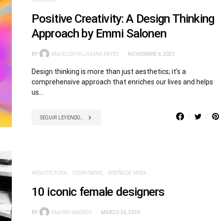
Positive Creativity: A Design Thinking
Approach by Emmi Salonen
BY
ANA ELISA VILLAZANA REYES
NOVIEMBRE 6, 2023
Design thinking is more than just aesthetics; it’s a
comprehensive approach that enriches our lives and helps
us…
SEGUIR LEYENDO...
ARQUITECTURA
CEDIM NEWS
DISEÑO DE MODA
10 iconic female designers
BY
ANA PAU ANDREU
MARZO 26, 2019