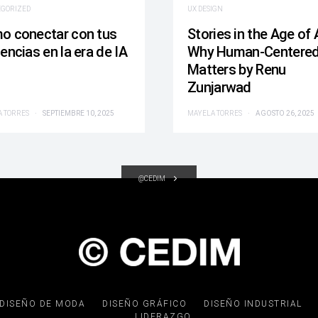
EGORIZED
UX DESIGN
o conectar con tus
Stories in the Age of A
encias en la era de IA
Why Human-Centere
Matters by Renu
Zunjarwad
 TORRES
SEPTIEMBRE 10, 2025
MAYELA TORRES
AGOSTO 26, 2025
@CEDIM
DISEÑO DE MODA
DISEÑO GRÁFICO
DISEÑO INDUSTRIAL
LIDERAZGO