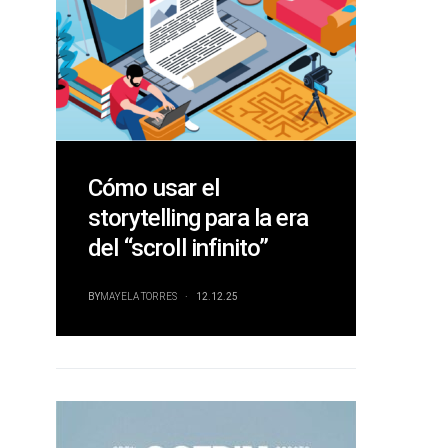
Cómo usar el
storytelling para la era
del “scroll infinito”
BY
MAYELA TORRES
12.12.25