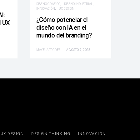
DISEÑO GRÁFICO
DISEÑO INDUSTRIAL
INNOVACIÓN
UX DESIGN
I:
¿Cómo potenciar el
d UX
diseño con IA en el
mundo del branding?
MAYELA TORRES
AGOSTO 7, 2025
UX DESIGN
DESIGN THINKING
INNOVACIÓN