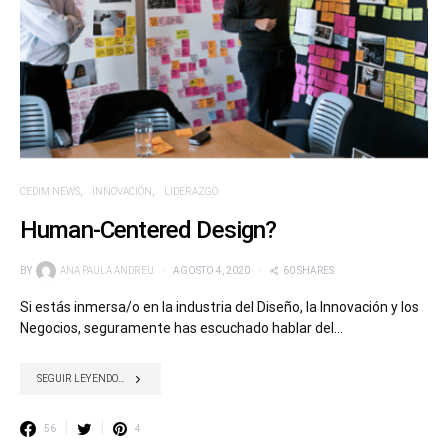
CEDIM NEWS
INNOVACIÓN
LIDERAZGO
Human-Centered Design?
BY
ANA PAULA ANDREU
AGOSTO 4, 2020
60 SHARES
Si estás inmersa/o en la industria del Diseño, la Innovación y los
Negocios, seguramente has escuchado hablar del…
SEGUIR LEYENDO...
56
4