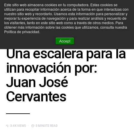
Este sitio web almacena cookies en tu computadora. Estas cookies se
utilizan para recopilar información acerca de la forma en que interactúas con
SEARCH FOR:
nuestro sitio web y recordarlo. Usamos esta información para personalizar y
mejorar tu experiencia de navegación y para realizar análisis y recuento de
los visitantes, tanto en este sitio web como a través de otros medios. Para
obtener más información sobre las cookies que utilizamos, consulta nuestra
Política de privacidad.
CEDIM NEWS
DESIGN THINKING
INNOVACIÓN
UNCATEGORIZED
UX DESIGN
Accept
Una escalera para la
innovación por:
Juan José
Cervantes
3.4K VIEWS
3 MINUTE READ