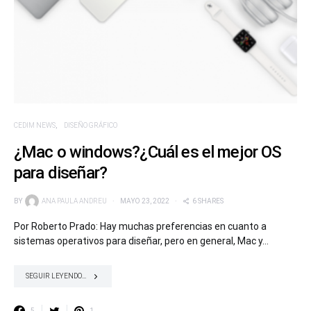
CEDIM NEWS
DISEÑO GRÁFICO
¿Mac o windows?¿Cuál es el mejor OS
para diseñar?
BY
ANA PAULA ANDREU
MAYO 23, 2022
6 SHARES
Por Roberto Prado: Hay muchas preferencias en cuanto a
sistemas operativos para diseñar, pero en general, Mac y…
SEGUIR LEYENDO...
5
1