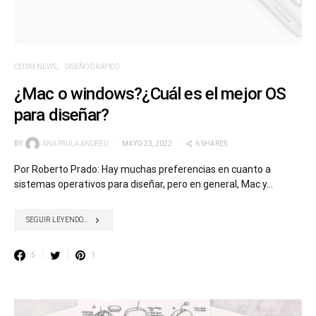
CEDIM NEWS
DISEÑO GRÁFICO
¿Mac o windows?¿Cuál es el mejor OS
para diseñar?
BY
ANA PAULA ANDREU
MAYO 23, 2022
6 SHARES
Por Roberto Prado: Hay muchas preferencias en cuanto a
sistemas operativos para diseñar, pero en general, Mac y…
SEGUIR LEYENDO...
5
1