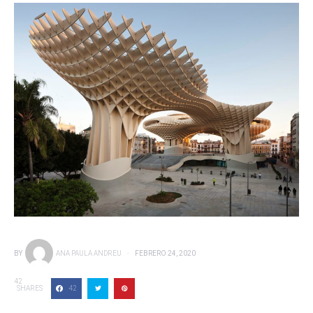
BY
ANA PAULA ANDREU
FEBRERO 24, 2020
42
SHARES
42