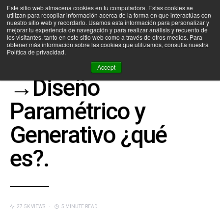
Este sitio web almacena cookies en tu computadora. Estas cookies se
utilizan para recopilar información acerca de la forma en que interactúas con
SEARCH FOR:
nuestro sitio web y recordarlo. Usamos esta información para personalizar y
mejorar tu experiencia de navegación y para realizar análisis y recuento de
los visitantes, tanto en este sitio web como a través de otros medios. Para
obtener más información sobre las cookies que utilizamos, consulta nuestra
Política de privacidad.
ARQUITECTURA
CEDIM NEWS
DISEÑO DE MODA
DISEÑO INDUSTRIAL
Accept
→Diseño
Paramétrico y
Generativo ¿qué
es?.
27.5K VIEWS
5 MINUTE READ