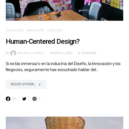
CEDIM NEWS
INNOVACIÓN
LIDERAZGO
Human-Centered Design?
BY
ANA PAULA ANDREU
AGOSTO 4, 2020
60 SHARES
Si estás inmersa/o en la industria del Diseño, la Innovación y los
Negocios, seguramente has escuchado hablar del…
SEGUIR LEYENDO...
56
4