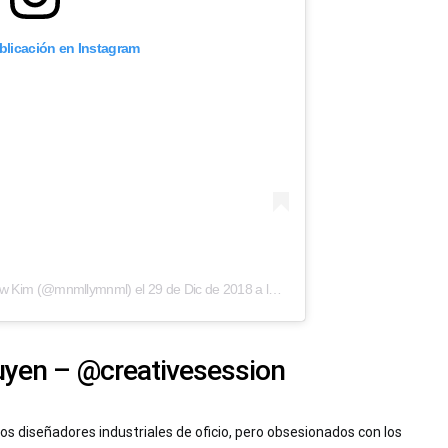
ublicación en Instagram
w Kim
(@mnmllymnml) el
29 de Dic de 2018 a las 4:14 PST
yen – @creativesession
 diseñadores industriales de oficio, pero obsesionados con los