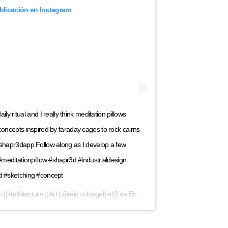
ublicación en Instagram
ily ritual and I really think meditation pillows
oncepts inspired by faraday cages to rock cairns
shapr3dapp Follow along as I develop a few
#meditationpillow #shapr3d #industrialdesign
d #sketching #concept
|| Architecture || Art
(@reid.schlegel) el
8 de Ene de 2019 a las 8:51 PST