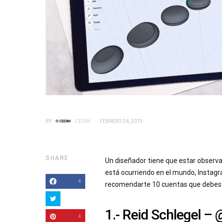
BY
CEDIM
FEBRERO 26, 2019
SHARE
Un diseñador tiene que estar obser
está ocurriendo en el mundo, Instag
4
recomendarte 10 cuentas que debes s
1.- Reid Schlegel – 
4