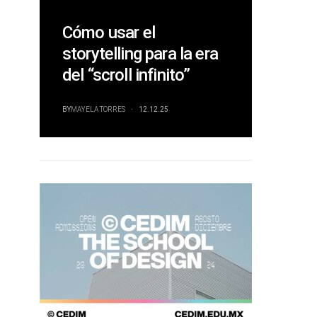
Cómo usar el
storytelling para la era
del “scroll infinito”
BY
MAYELA TORRES
12.12.25