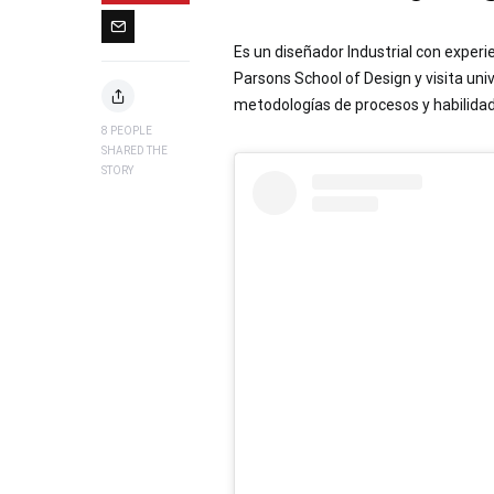
Es un diseñador Industrial con experi
Parsons School of Design y visita un
metodologías de procesos y habilidad
8
PEOPLE
SHARED THE
STORY