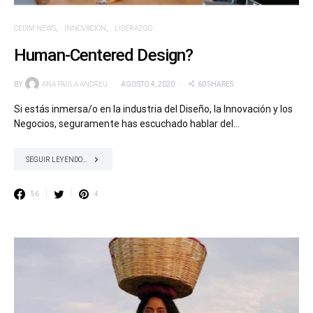
CEDIM NEWS
INNOVACIÓN
LIDERAZGO
Human-Centered Design?
BY
ANA PAULA ANDREU
AGOSTO 4, 2020
60 SHARES
Si estás inmersa/o en la industria del Diseño, la Innovación y los
Negocios, seguramente has escuchado hablar del…
SEGUIR LEYENDO...
56
4