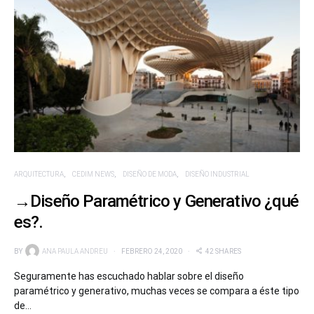
ARQUITECTURA
CEDIM NEWS
DISEÑO DE MODA
DISEÑO INDUSTRIAL
→Diseño Paramétrico y Generativo ¿qué
es?.
BY
ANA PAULA ANDREU
FEBRERO 24, 2020
42 SHARES
Seguramente has escuchado hablar sobre el diseño
paramétrico y generativo, muchas veces se compara a éste tipo
de…